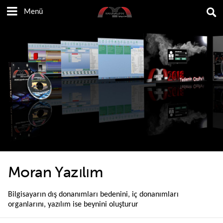
A
A
Menü
İ
İs
K
K
Moran Yazılım
Bilgisayarın dış donanımları bedenini, iç donanımları
organlarını, yazılım ise beynini oluşturur